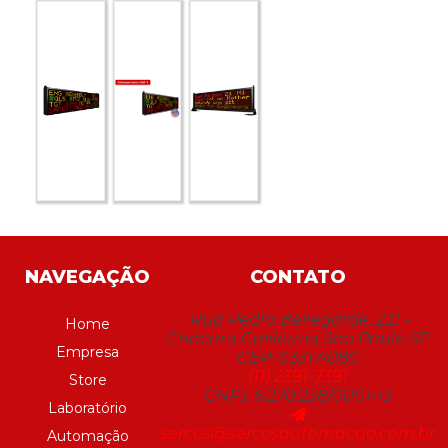
NAVEGAÇÃO
CONTATO
Rua Pedro Bellegarde, 221 -
Home
Chácara Califórnia São Paulo SP
Empresa
CEP: 03317-080
(11) 2391-7391
Store
CNPJ: 6.270.238/0001-13
Laboratório
sercos@sercosautomacao.com.br
Automação