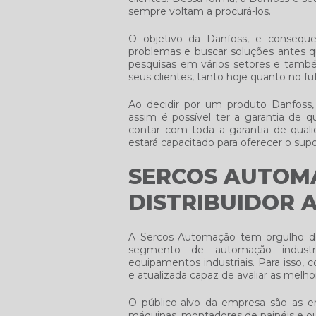
sempre voltam a procurá-los.
O objetivo da Danfoss, e conseq
problemas e buscar soluções antes 
pesquisas em vários setores e tamb
seus clientes, tanto hoje quanto no fu
Ao decidir por um produto Danfoss,
assim é possível ter a garantia de 
contar com toda a garantia de qual
estará capacitado para oferecer o supo
SERCOS AUTOMA
DISTRIBUIDOR 
A Sercos Automação tem orgulho 
segmento de automação industria
equipamentos industriais. Para isso
e atualizada capaz de avaliar as melho
O público-alvo da empresa são as e
máquinas, montadores de painéis e o