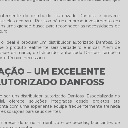
uentemente do
distribuidor autorizado Danfoss
, é prevenir
que eles ocorram. Por isso há um enorme investimento em
ém uma grande busca para reconhecer as necessidades de
turo.
 o ideal é procurar um
distribuidor autorizado Danfoss
. Só
que o produto realmente será verdadeiro e eficaz. Além de
idade da marca, o
distribuidor autorizado Danfoss
também
rte técnico necessário.
ÇÃO – UM EXCELENTE
AUTORIZADO DANFOSS
de ser um
distribuidor autorizado Danfoss
. Especializada no
l, oferece soluções integradas desde projetos até
, conta com uma experiente equipe frequentemente treinada
res soluções para seus clientes.
mpresas do ramo alimentício e de bebidas, fabricantes de
utros segmentos.