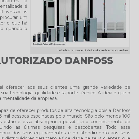
icientes e
entalidade é
travessar as
 procurar um
ter o que há
do quando o
Foto ilustrativa de Distribuidor autorizado danfoss
AUTORIZADO DANFOSS
i oferecer aos seus clientes uma grande variedade de
ua tecnologia, qualidade e suporte técnico. A ideia é que o
ma mentalidade da empresa.
paz de oferecer produtos de alta tecnologia pois a Danfoss
 mil pessoas espalhadas pelo mundo. São pelo menos 100
s estão e essa abrangência possibilita o conhecimento de
uindo as últimas pesquisas e descobertas. Todo esse
oria dos seus equipamentos e no atendimento aos seus
s distribuidores garantem a fidelidade de seus clientes, que