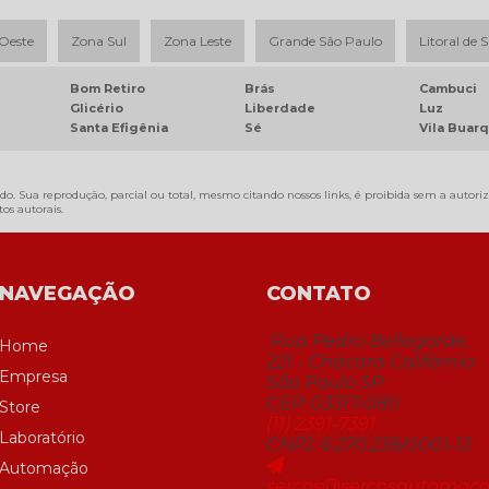
Oeste
Zona Sul
Zona Leste
Grande São Paulo
Litoral de 
Bom Retiro
Brás
Cambuci
Glicério
Liberdade
Luz
Santa Efigênia
Sé
Vila Buar
do. Sua reprodução, parcial ou total, mesmo citando nossos links, é proibida sem a autoriz
itos autorais
.
NAVEGAÇÃO
CONTATO
Rua Pedro Bellegarde,
Home
221 - Chácara Califórnia
Empresa
São Paulo SP
CEP: 03317-080
Store
(11) 2391-7391
Laboratório
CNPJ: 6.270.238/0001-13
Automação
sercos@sercosautomaca