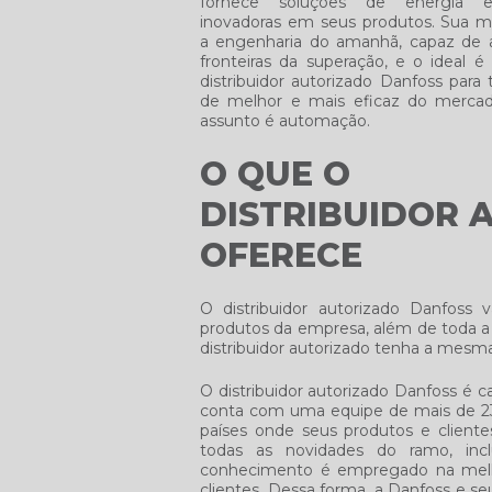
fornece soluções de energia ef
inovadoras em seus produtos. Sua m
a engenharia do amanhã, capaz de a
fronteiras da superação, e o ideal é
distribuidor autorizado Danfoss
para 
de melhor e mais eficaz do merca
assunto é automação.
O QUE O
DISTRIBUIDOR 
OFERECE
O
distribuidor autorizado Danfoss
va
produtos da empresa, além de toda a s
distribuidor autorizado tenha a mes
O
distribuidor autorizado Danfoss
é ca
conta com uma equipe de mais de 23
países onde seus produtos e cliente
todas as novidades do ramo, incl
conhecimento é empregado na melh
clientes. Dessa forma, a Danfoss e seu