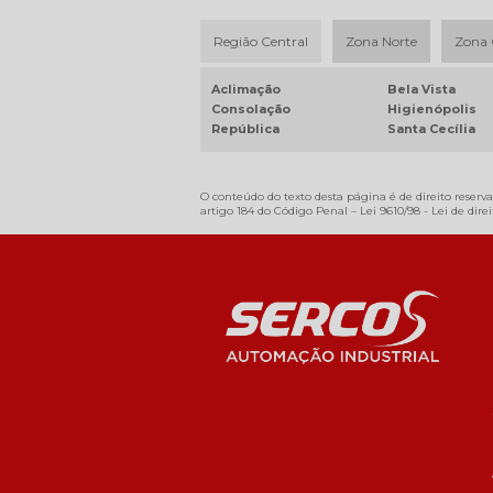
Região Central
Zona Norte
Zona 
Aclimação
Bela Vista
Consolação
Higienópolis
República
Santa Cecília
O conteúdo do texto desta página é de direito reserva
artigo 184 do Código Penal –
Lei 9610/98 - Lei de dire