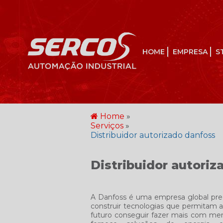
HOME
EMPRESA
S
Home
»
Serviços
»
Distribuidor autorizado danfoss
Distribuidor autoriz
A Danfoss é uma empresa global pr
construir tecnologias que permitam
futuro conseguir fazer mais com meno