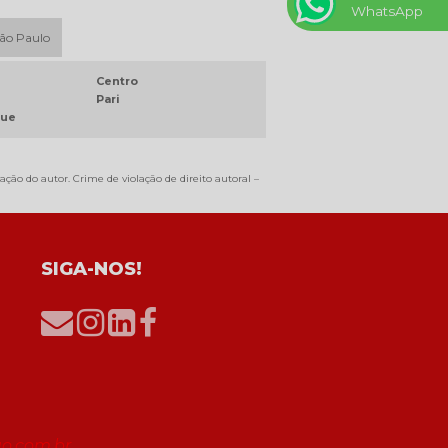
WhatsApp
DISTRIBUIDOR DANFOSS
São Paulo
DISTRIBUIDOR PILZ
DISTRIBUIDOR SCHNEIDER
Centro
Pari
DISTRIBUIDOR VACON
que
IHM ALLEN BRADLEY
INVERSOR DE FREQUÊNCIA VACON
ação do autor. Crime de violação de direito autoral –
INVERSORES DE FREQUÊNCIA
DANFOSS
INVERSORES DE FREQUENCIA
SCHNEIDER
SIGA-NOS!
INVERSORES DE FREQUÊNCIA
SIEMENS
INVERSORES DE FREQUÊNCIA WEG
LAUDO NR 12
LAUDO TÉCNICO NR12
MANUTENÇÃO DE MOTOR CC
o.com.br
MANUTENÇÃO DE MOTORES