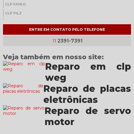
CLP FANUC
CLP PILZ
CONSERTO DE INVERSOR DE FREQUÊNCIA
ENTRE EM CONTATO PELO TELEFONE
CONSERTO DE PLACAS ELETRÔNICAS
CONSERTO DE SERVO DRIVE
2391-7391
11
CONSERTO DE SERVO MOTOR
Veja também em nosso site:
CONVERSOR DANFOSS
Reparo em clp
CONVERSOR DE FREQUÊNCIA
weg
CONVERSOR DE FREQUÊNCIA DANFOSS
CORTINA DE LUZ
Reparo de placas
CORTINA DE LUZ PILZ
eletrônicas
CORTINA DE LUZ PREÇO
Reparo de servo
DESENVOLVIMENTO DE SOFTWARE PARA CLP
motor
DISTRIBUIDOR AUTORIZADO DANFOSS
DISTRIBUIDOR AUTORIZADO PILZ