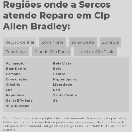
Regiões onde a Sercos
DISTRIBUIDOR AUTORIZADO SCHNEIDER ELECTRIC
atende Reparo em Clp
DISTRIBUIDOR DANFOSS
DISTRIBUIDOR PILZ
Allen Bradley:
DISTRIBUIDOR SCHNEIDER
DISTRIBUIDOR VACON
Região Central
Zona Norte
Zona Oeste
Zona Sul
IHM ALLEN BRADLEY
Zona Leste
Grande São Paulo
Litoral de São Paulo
INVERSOR DE FREQUÊNCIA VACON
Aclimação
Bela Vista
INVERSORES DE FREQUÊNCIA DANFOSS
Bom Retiro
Brás
Cambuci
Centro
INVERSORES DE FREQUENCIA SCHNEIDER
Consolação
Higienópolis
INVERSORES DE FREQUÊNCIA SIEMENS
Glicério
Liberdade
Luz
Pari
INVERSORES DE FREQUÊNCIA WEG
República
Santa Cecília
Santa Efigênia
Sé
LAUDO NR 12
Vila Buarque
LAUDO TÉCNICO NR12
O conteúdo do texto desta página é de direito reservado. Sua reprodução, parcial ou
MANUTENÇÃO DE MOTOR CC
total, mesmo citando nossos links, é proibida sem a autorização do autor. Crime de
violação de direito autoral – artigo 184 do Código Penal –
Lei 9610/98 - Lei de direitos
MANUTENÇÃO DE MOTORES CORRENTE CONTÍNUA
autorais
.