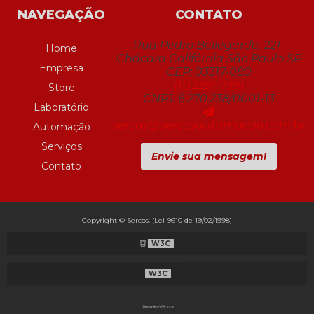
NAVEGAÇÃO
CONTATO
Rua Pedro Bellegarde, 221 -
Home
Chácara Califórnia São Paulo SP
Empresa
CEP: 03317-080
(11) 2391-7391
Store
CNPJ: 6.270.238/0001-13
Laboratório
sercos@sercosautomacao.com.br
Automação
Serviços
Envie sua mensagem!
Contato
Copyright © Sercos. (Lei 9610 de 19/02/1998)
W3C
W3C