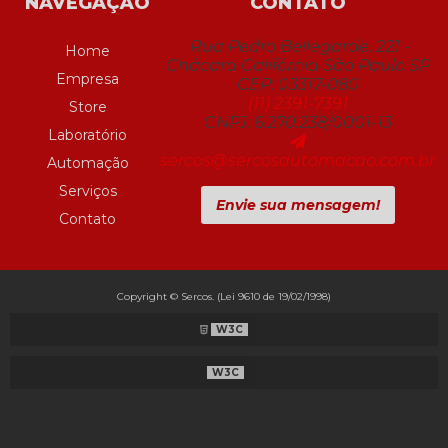
NAVEGAÇÃO
CONTATO
Rua Pedro Bellegarde, 221 -
Home
Chácara Califórnia São Paulo SP
Empresa
CEP: 03317-080
(11) 2391-7391
Store
CNPJ: 6.270.238/0001-13
Laboratório
sercos@sercosautomacao.com.br
Automação
Serviços
Envie sua mensagem!
Contato
Copyright © Sercos. (Lei 9610 de 19/02/1998)
W3C
W3C