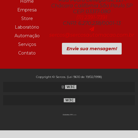
Home
Chácara Califórnia São Paulo SP
Empresa
CEP: 03317-080
(11) 2391-7391
Store
CNPJ: 6.270.238/0001-13
Laboratório
sercos@sercosautomacao.com.br
Automação
Serviços
Envie sua mensagem!
Contato
Copyright © Sercos. (Lei 9610 de 19/02/1998)
W3C
W3C